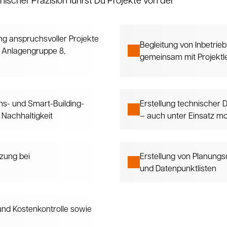
g anspruchsvoller Projekte
Begleitung von Inbetr
 Anlagengruppe 8,
gemeinsam mit Projektl
ns- und Smart-Building-
Erstellung technischer
 Nachhaltigkeit
– auch unter Einsatz 
zung bei
Erstellung von Planung
und Datenpunktlisten
 und Kostenkontrolle sowie