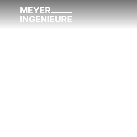
Projektleiter E
(m/w/d)
Du planst und steuerst anspruchsvolle Projekte 
Leistungsphasen hinweg. Dabei koordinierst Du al
gewerkeübergreifend und behältst Kosten, Termine
Arbeitsweise und technischem Verständnis sorgst