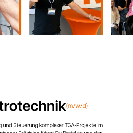
ktrotechnik
(m/w/d)
ng und Steuerung komplexer TGA-Projekte im
hnischer Präzision führst Du Projekte von der