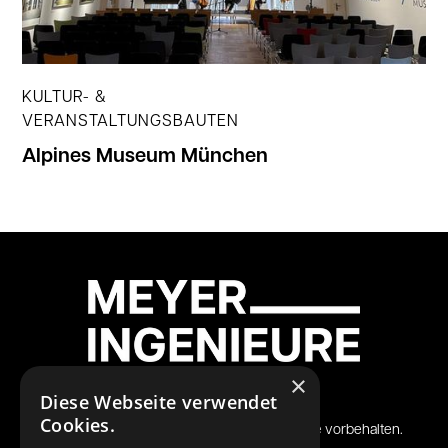
KULTUR- &
VERANSTALTUNGSBAUTEN
Alpines Museum München
Jetzt ansehen
×
Diese Webseite verwendet
Cookies.
© 2026 Meyer Ingenieure GmbH. Alle Rechte vorbehalten.